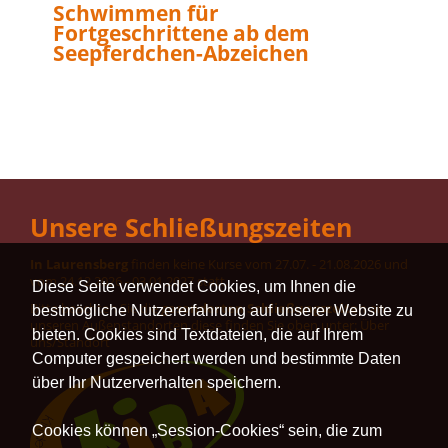
Schwimmen für
Fortgeschrittene ab dem
Seepferdchen-Abzeichen
Unsere Schließungszeiten
In Laurensberg
finden keine Kurse vom 27.07. - 21.08.2026 und
vom 24.12.2026 - 03.01.2027 statt.
Diese Seite verwendet Cookies, um Ihnen die
Bitte beachten Sie die
gesonderten Schließungszeiten
an
bestmögliche Nutzererfahrung auf unserer Website zu
unseren Außenstandorten diese finden Sie oben unter: Über
bieten. Cookies sind Textdateien, die auf Ihrem
uns/Standort
Computer gespeichert werden und bestimmte Daten
über Ihr Nutzerverhalten speichern.
Cookies können „Session-Cookies“ sein, die zum