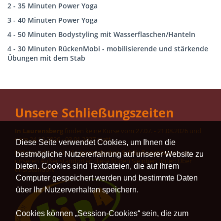
2 - 35 Minuten Power Yoga
3 - 40 Minuten Power Yoga
4 - 50 Minuten Bodystyling mit Wasserflaschen/Hanteln
4 - 30 Minuten RückenMobi - mobilisierende und stärkende
Übungen mit dem Stab
Unsere Schließungszeiten
In Laurensberg
finden keine Kurse vom 27.07. - 21.08.2026 und
vom 24.12.2026 - 03.01.2027 statt.
Diese Seite verwendet Cookies, um Ihnen die
Bitte beachten Sie die
gesonderten Schließungszeiten
an
bestmögliche Nutzererfahrung auf unserer Website zu
unseren Außenstandorten diese finden Sie oben unter: Über
bieten. Cookies sind Textdateien, die auf Ihrem
uns/Standort
Computer gespeichert werden und bestimmte Daten
über Ihr Nutzerverhalten speichern.
Cookies können „Session-Cookies“ sein, die zum