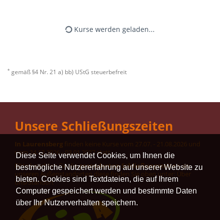
Kurse werden geladen...
*
gemäß §4 Nr. 21 a) bb) UStG steuerbefreit
Unsere Schließungszeiten
In Laurensberg
finden keine Kurse vom 27.07. - 21.08.2026 und
vom 24.12.2026 - 03.01.2027 statt.
Diese Seite verwendet Cookies, um Ihnen die
Bitte beachten Sie die
gesonderten Schließungszeiten
an
bestmögliche Nutzererfahrung auf unserer Website zu
unseren Außenstandorten diese finden Sie oben unter: Über
bieten. Cookies sind Textdateien, die auf Ihrem
uns/Standort
Computer gespeichert werden und bestimmte Daten
über Ihr Nutzerverhalten speichern.