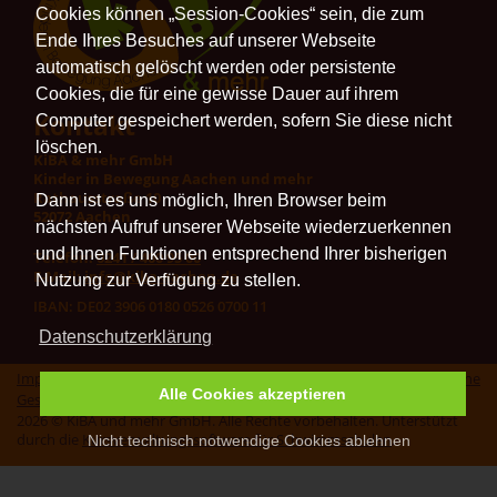
Cookies können „Session-Cookies“ sein, die zum
Ende Ihres Besuches auf unserer Webseite
automatisch gelöscht werden oder persistente
Cookies, die für eine gewisse Dauer auf ihrem
Kontakt
Computer gespeichert werden, sofern Sie diese nicht
löschen.
KiBA & mehr GmbH
Kinder in Bewegung Aachen und mehr
Rathausstraße 10
Dann ist es uns möglich, Ihren Browser beim
52072 Aachen
nächsten Aufruf unserer Webseite wiederzuerkennen
und Ihnen Funktionen entsprechend Ihrer bisherigen
Telefon:
0241 / 400 95 00
E-Mail:
info@kiba-aachen.de
Nutzung zur Verfügung zu stellen.
IBAN: DE02 3906 0180 0526 0700 11
Datenschutzerklärung
Impressum
|
Datenschutz
|
Erklärung zur Barrierefreiheit
|
Allgemeine
Alle Cookies akzeptieren
Geschäftsbedingungen
|
Vertrag widerrufen
2026 © KiBA und mehr GmbH. Alle Rechte vorbehalten. Unterstützt
durch die
Kursverwaltungssoftware für Schwimmschulen
.
Nicht technisch notwendige Cookies ablehnen