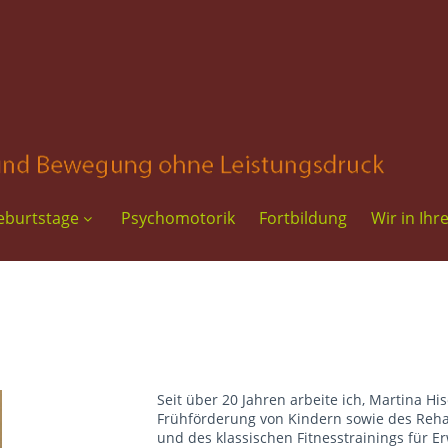
eburtstage
Psychomotorik
Fortbildung
Wir in Ihr
Seit über 20 Jahren arbeite ich, Martina Hi
Frühförderung von Kindern sowie des Rehab
und des klassischen Fitnesstrainings für E