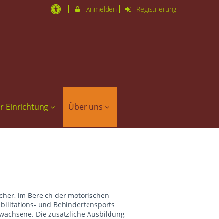
Anmelden
Registrierung
er Einrichtung
Über uns
scher, im Bereich der motorischen
ilitations- und Behindertensports
rwachsene. Die zusätzliche Ausbildung