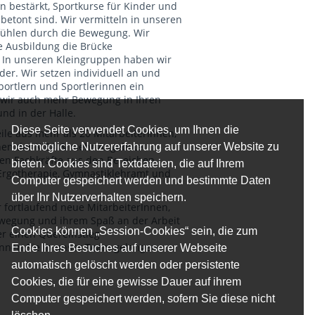
 bestärkt, Sportkurse für Kinder und
betont sind. Wir vermitteln in unseren
fühlen durch die Bewegung. Wir
 Ausbildung die Brücke
. In unseren Kleingruppen haben wir
der. Wir setzen individuell an und
portlern und Sportlerinnen ein
n wir auch mehr Bewegung in Ihren
nd in der Halle.
Diese Seite verwendet Cookies, um Ihnen die
le aus mehr als 20 MitarbeiterInnen,
chen der KiBA & mehr Angebote
bestmögliche Nutzererfahrung auf unserer Website zu
en Fachkräfte aus den Bereichen
bieten. Cookies sind Textdateien, die auf Ihrem
 Ergotherapie, Gymnastiklehramt und
Computer gespeichert werden und bestimmte Daten
über Ihr Nutzerverhalten speichern.
fortlaufend neue MitarbeiterInnen,
ewegung und ihrem Spaß an der Arbeit
Cookies können „Session-Cookies“ sein, die zum
r einen Quereinstieg
önnen Sie in unser Team gelangen.
Ende Ihres Besuches auf unserer Webseite
automatisch gelöscht werden oder persistente
Cookies, die für eine gewisse Dauer auf ihrem
Computer gespeichert werden, sofern Sie diese nicht