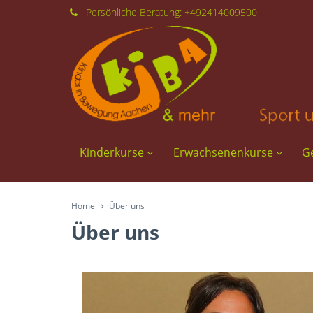
Persönliche
Beratung:
+492414009500
Kinderkurse
Erwachsenenkurse
G
Home
Über uns
Über uns