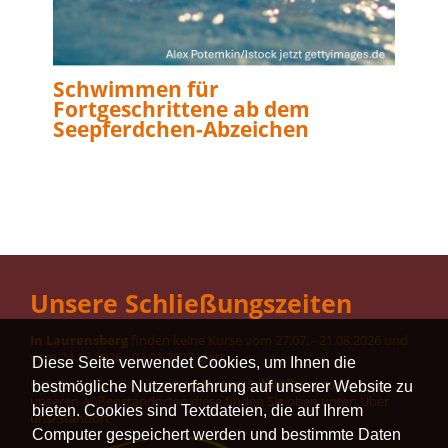
Schwimmen für
Fortgeschrittene ab dem
Seepferdchen-Abzeichen
Unsere Schließungszeiten
In Laurensberg
finden keine Kurse vom 27.07. - 21.08.2026 und
vom 24.12.2026 - 03.01.2027 statt.
Diese Seite verwendet Cookies, um Ihnen die
Bitte beachten Sie die
gesonderten Schließungszeiten
an
bestmögliche Nutzererfahrung auf unserer Website zu
unseren Außenstandorten diese finden Sie oben unter: Über
bieten. Cookies sind Textdateien, die auf Ihrem
uns/Standort
Computer gespeichert werden und bestimmte Daten