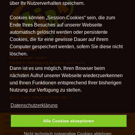
über Ihr Nutzerverhalten speichern.
Cookies können „Session-Cookies“ sein, die zum
Ende Ihres Besuches auf unserer Webseite
automatisch gelöscht werden oder persistente
Cookies, die für eine gewisse Dauer auf ihrem
Kontakt
Computer gespeichert werden, sofern Sie diese nicht
löschen.
KiBA & mehr GmbH
Kinder in Bewegung Aachen und mehr
Rathausstraße 10
Dann ist es uns möglich, Ihren Browser beim
52072 Aachen
nächsten Aufruf unserer Webseite wiederzuerkennen
und Ihnen Funktionen entsprechend Ihrer bisherigen
Telefon:
0241 / 400 95 00
E-Mail:
info@kiba-aachen.de
Nutzung zur Verfügung zu stellen.
IBAN: DE02 3906 0180 0526 0700 11
Datenschutzerklärung
Impressum
|
Datenschutz
|
Erklärung zur Barrierefreiheit
|
Allgemeine
Alle Cookies akzeptieren
Geschäftsbedingungen
|
Vertrag widerrufen
2026 © KiBA und mehr GmbH. Alle Rechte vorbehalten. Unterstützt
durch die
Kursverwaltungssoftware für Schwimmschulen
.
Nicht technisch notwendige Cookies ablehnen