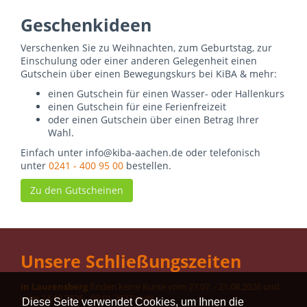
Geschenkideen
Verschenken Sie zu Weihnachten, zum Geburtstag, zur
Einschulung oder einer anderen Gelegenheit einen
Gutschein über einen Bewegungskurs bei KiBA & mehr:
einen Gutschein für einen Wasser- oder Hallenkurs
einen Gutschein für eine Ferienfreizeit
oder einen Gutschein über einen Betrag Ihrer
Wahl.
Einfach unter info@kiba-aachen.de oder telefonisch
unter
0241 - 400 95 00
bestellen.
Zu den Gutscheinen
Unsere Schließungszeiten
In Laurensberg
finden keine Kurse vom 27.07. - 21.08.2026 und
vom 24.12.2026 - 03.01.2027 statt.
Diese Seite verwendet Cookies, um Ihnen die