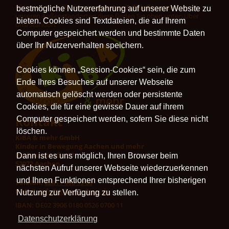
Bitte beachten Sie die
gesonderten Schließungszeiten
an
bestmögliche Nutzererfahrung auf unserer Website zu
unseren Außenstandorten diese finden Sie oben unter: Über
bieten. Cookies sind Textdateien, die auf Ihrem
uns/Standort
Computer gespeichert werden und bestimmte Daten
über Ihr Nutzerverhalten speichern.
Cookies können „Session-Cookies“ sein, die zum
Ende Ihres Besuches auf unserer Webseite
automatisch gelöscht werden oder persistente
Cookies, die für eine gewisse Dauer auf ihrem
Kontakt
Computer gespeichert werden, sofern Sie diese nicht
löschen.
KiBA & mehr GmbH
Kinder in Bewegung Aachen und mehr
Rathausstraße 10
Dann ist es uns möglich, Ihren Browser beim
52072 Aachen
nächsten Aufruf unserer Webseite wiederzuerkennen
und Ihnen Funktionen entsprechend Ihrer bisherigen
Telefon:
0241 / 400 95 00
E-Mail:
info@kiba-aachen.de
Nutzung zur Verfügung zu stellen.
IBAN: DE02 3906 0180 0526 0700 11
Datenschutzerklärung